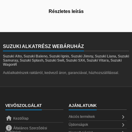
Részletes leírás
SUZUKI ALKATRÉSZ WEBÁRUHÁZ
Suzuki Alto, Suzuki Baleno, Suzuki Ignis, Suzuki Jimny, Suzuki Liana, Suzuki
Samuray, Suzuki Splash, Suzuki Swit, Suzuki SX4, Suzuki Vitara, Suzuki
WagonR
Autóalkatrészek raktárról, kedvező áron, garanciával, házhozszállítással.
VEVŐSZOLGÁLAT
AJÁNLATUNK


Akciós termékek
Kezdőlap

Újdonságok

Általános Szerződési