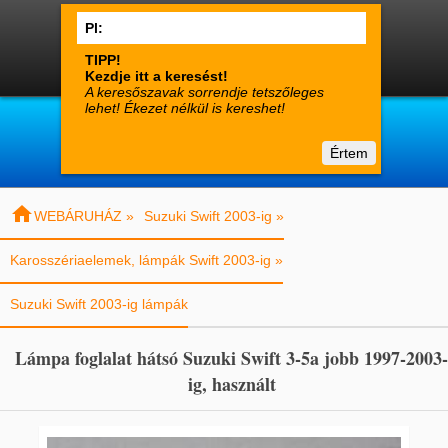




0
Termékek
Fiók
Kosár

suzuki-alkatreszek.hu
Értem
Vásárlói tájékoztató
Kapcsolat

WEBÁRUHÁZ »
Suzuki Swift 2003-ig »
Karosszériaelemek, lámpák Swift 2003-ig »
Suzuki Swift 2003-ig lámpák
Lámpa foglalat hátsó Suzuki Swift 3-5a jobb 1997-2003-
ig, használt