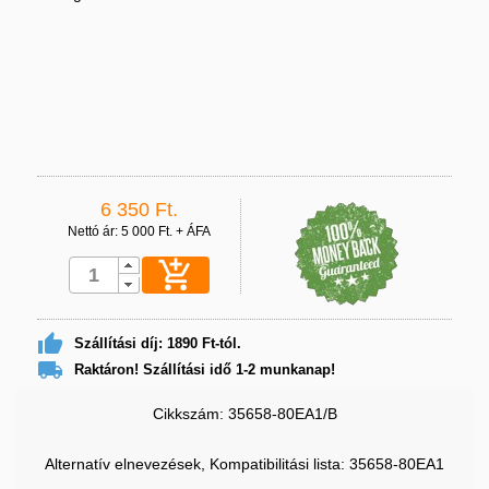
6 350 Ft.
Nettó ár: 5 000 Ft. + ÁFA


Szállítási díj: 1890 Ft-tól.

Raktáron! Szállítási idő 1-2 munkanap!
Cikkszám: 35658-80EA1/B
Alternatív elnevezések, Kompatibilitási lista: 35658-80EA1