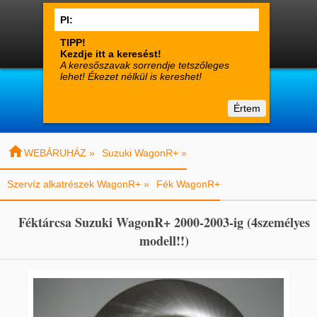




0
Termékek
Fiók
Kosár

suzuki-alkatreszek.hu
Értem
Vásárlói tájékoztató
Kapcsolat

WEBÁRUHÁZ »
Suzuki WagonR+ »
Szervíz alkatrészek WagonR+ »
Fék WagonR+
Féktárcsa Suzuki WagonR+ 2000-2003-ig (4személyes
modell!!)