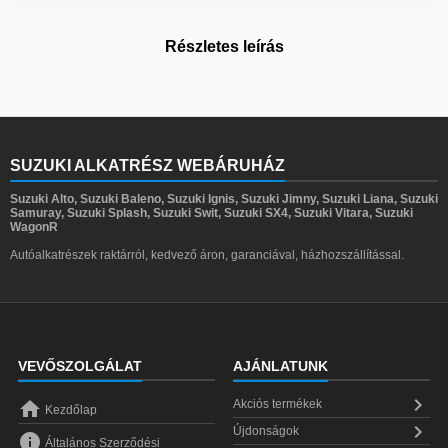
Részletes leírás
SUZUKI ALKATRÉSZ WEBÁRUHÁZ
Suzuki Alto, Suzuki Baleno, Suzuki Ignis, Suzuki Jimny, Suzuki Liana, Suzuki
Samuray, Suzuki Splash, Suzuki Swit, Suzuki SX4, Suzuki Vitara, Suzuki
WagonR
Autóalkatrészek raktárról, kedvező áron, garanciával, házhozszállítással.
VEVŐSZOLGÁLAT
AJÁNLATUNK


Akciós termékek
Kezdőlap

Újdonságok

Általános Szerződési