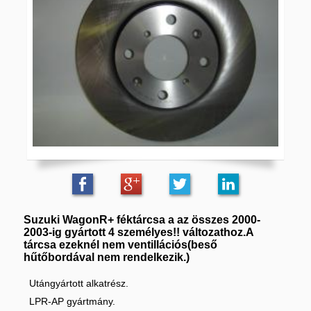
Suzuki WagonR+ féktárcsa a az összes 2000-
2003-ig gyártott 4 személyes!! változathoz.A
tárcsa ezeknél nem ventillációs(beső
hűtőbordával nem rendelkezik.)
Utángyártott alkatrész.
LPR-AP gyártmány.