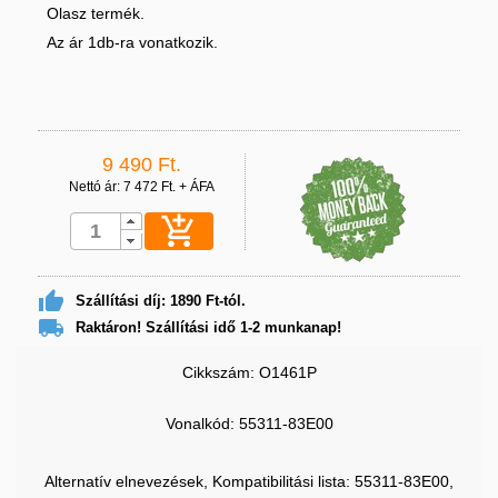
Olasz termék.
Az ár 1db-ra vonatkozik.
9 490 Ft.
Nettó ár: 7 472 Ft. + ÁFA


Szállítási díj: 1890 Ft-tól.

Raktáron! Szállítási idő 1-2 munkanap!
Cikkszám: O1461P
Vonalkód:
55311-83E00
Alternatív elnevezések, Kompatibilitási lista: 55311-83E00,