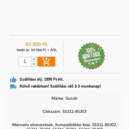
43 300 Ft.
Nettó ár: 34 094 Ft. + ÁFA


Szállítási díj: 1890 Ft-tól.

Külső raktárban! Szállítási idő 2-3 munkanap!
Márka: Suzuki
Cikkszám: 55311-80J03
Alternatív elnevezések, Kompatibilitási lista: 55311-80J02,