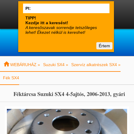




0
Termékek
Fiók
Kosár

suzuki-alkatreszek.hu
Értem
Vásárlói tájékoztató
Kapcsolat

WEBÁRUHÁZ »
Suzuki SX4 »
Szervíz alkatrészek SX4 »
Fék SX4
Féktárcsa Suzuki SX4 4-5ajtós, 2006-2013, gyári