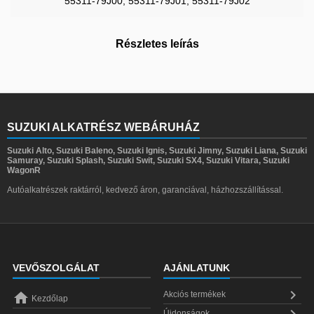
55311-79J00, 55311-79J01, 55311-79J02
Részletes leírás
SUZUKI ALKATRÉSZ WEBÁRUHÁZ
Suzuki Alto, Suzuki Baleno, Suzuki Ignis, Suzuki Jimny, Suzuki Liana, Suzuki
Samuray, Suzuki Splash, Suzuki Swit, Suzuki SX4, Suzuki Vitara, Suzuki
WagonR
Autóalkatrészek raktárról, kedvező áron, garanciával, házhozszállítással.
VEVŐSZOLGÁLAT
AJÁNLATUNK


Akciós termékek
Kezdőlap

Újdonságok