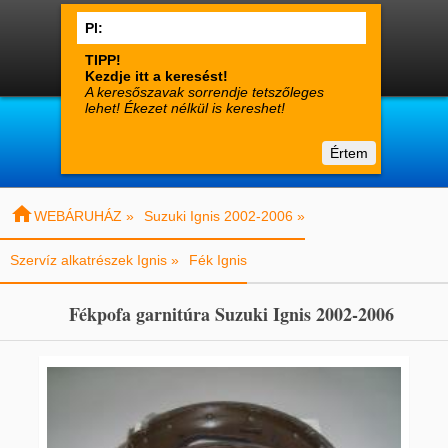




0
Termékek
Fiók
Kosár

suzuki-alkatreszek.hu
Értem
Vásárlói tájékoztató
Kapcsolat

WEBÁRUHÁZ »
Suzuki Ignis 2002-2006 »
Szervíz alkatrészek Ignis »
Fék Ignis
Fékpofa garnitúra Suzuki Ignis 2002-2006