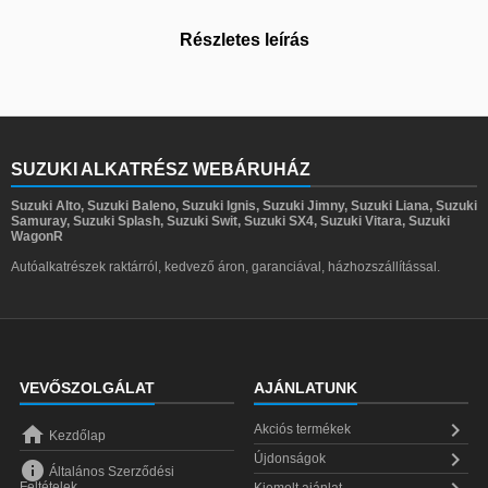
Részletes leírás
SUZUKI ALKATRÉSZ WEBÁRUHÁZ
Suzuki Alto, Suzuki Baleno, Suzuki Ignis, Suzuki Jimny, Suzuki Liana, Suzuki
Samuray, Suzuki Splash, Suzuki Swit, Suzuki SX4, Suzuki Vitara, Suzuki
WagonR
Autóalkatrészek raktárról, kedvező áron, garanciával, házhozszállítással.
VEVŐSZOLGÁLAT
AJÁNLATUNK


Akciós termékek
Kezdőlap

Újdonságok

Általános Szerződési
Feltételek