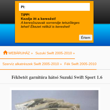




0
Termékek
Fiók
Kosár

suzuki-alkatreszek.hu
Értem
Vásárlói tájékoztató
Kapcsolat

WEBÁRUHÁZ »
Suzuki Swift 2005-2010 »
Szervíz alkatrészek Swift 2005-2010 »
Fék Swift 2005-2010
Fékbetét garnitúra hátsó Suzuki Swift Sport 1.6