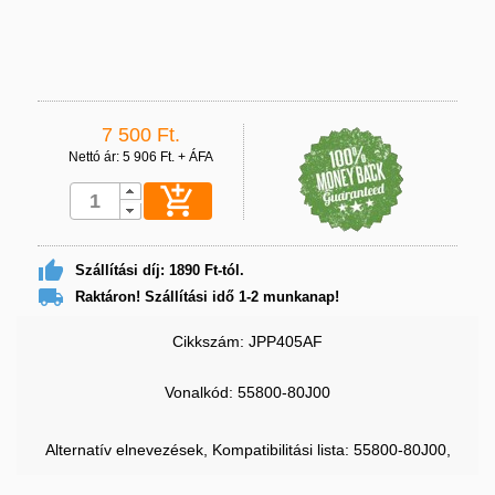
7 500 Ft.
Nettó ár: 5 906 Ft. + ÁFA


Szállítási díj: 1890 Ft-tól.

Raktáron! Szállítási idő 1-2 munkanap!
Cikkszám: JPP405AF
Vonalkód:
55800-80J00
Alternatív elnevezések, Kompatibilitási lista: 55800-80J00,