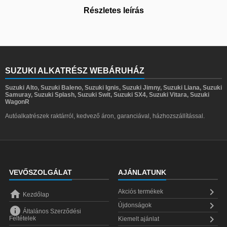
Részletes leírás
SUZUKI ALKATRÉSZ WEBÁRUHÁZ
Suzuki Alto, Suzuki Baleno, Suzuki Ignis, Suzuki Jimny, Suzuki Liana, Suzuki
Samuray, Suzuki Splash, Suzuki Swit, Suzuki SX4, Suzuki Vitara, Suzuki
WagonR
Autóalkatrészek raktárról, kedvező áron, garanciával, házhozszállítással.
VEVŐSZOLGÁLAT
AJÁNLATUNK


Akciós termékek
Kezdőlap

Újdonságok

Általános Szerződési

Feltételek
Kiemelt ajánlat