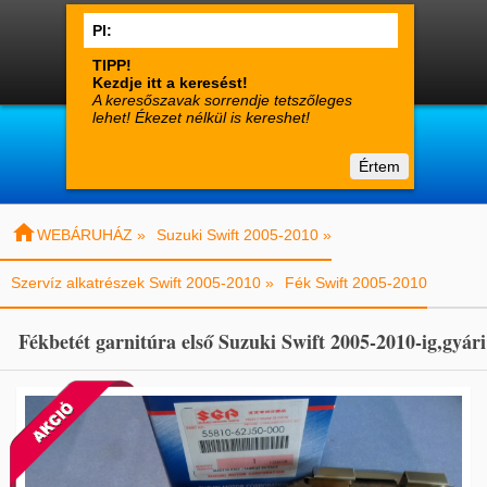




0
Termékek
Fiók
Kosár

suzuki-alkatreszek.hu
Értem
Vásárlói tájékoztató
Kapcsolat

WEBÁRUHÁZ »
Suzuki Swift 2005-2010 »
Szervíz alkatrészek Swift 2005-2010 »
Fék Swift 2005-2010
Fékbetét garnitúra első Suzuki Swift 2005-2010-ig,gyári