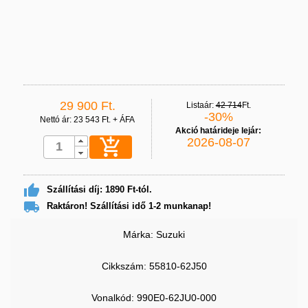
29 900 Ft.
Listaár:
42 714
Ft.
-30%
Nettó ár: 23 543 Ft. + ÁFA
Akció határideje lejár:

2026-08-07

Szállítási díj: 1890 Ft-tól.

Raktáron! Szállítási idő 1-2 munkanap!
Márka: Suzuki
Cikkszám: 55810-62J50
Vonalkód:
990E0-62JU0-000