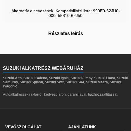
Alternatív elnevezések, Kompatibilitási lista: 990E0-62JU0-
000, 55810-62J50
Részletes leírás
SUZUKI ALKATRÉSZ WEBÁRUHÁZ
Suzuki Alto, Suzuki Baleno, Suzuki Ignis, Suzuki Jimny, Suzuki Liana, Suzuki
Samuray, Suzuki Splash, Suzuki Swit, Suzuki SX4, Suzuki Vitara, Suzuki
WagonR
Autóalkatrészek raktárról, kedvező áron, garanciával, házhozszállítással.
VEVŐSZOLGÁLAT
AJÁNLATUNK