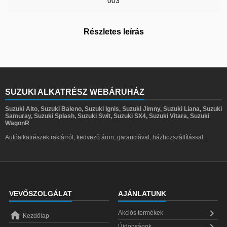
003
Részletes leírás
SUZUKI ALKATRÉSZ WEBÁRUHÁZ
Suzuki Alto, Suzuki Baleno, Suzuki Ignis, Suzuki Jimny, Suzuki Liana, Suzuki
Samuray, Suzuki Splash, Suzuki Swit, Suzuki SX4, Suzuki Vitara, Suzuki
WagonR
Autóalkatrészek raktárról, kedvező áron, garanciával, házhozszállítással.
VEVŐSZOLGÁLAT
AJÁNLATUNK


Akciós termékek
Kezdőlap

Újdonságok