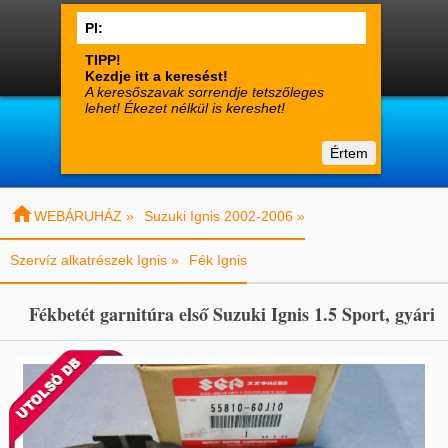




0
Termékek
Fiók
Kosár

suzuki-alkatreszek.hu
Értem
Vásárlói tájékoztató
Kapcsolat

WEBÁRUHÁZ »
Suzuki Ignis 2002-2006 »
Szervíz alkatrészek Ignis »
Fék Ignis
Fékbetét garnitúra első Suzuki Ignis 1.5 Sport, gyári