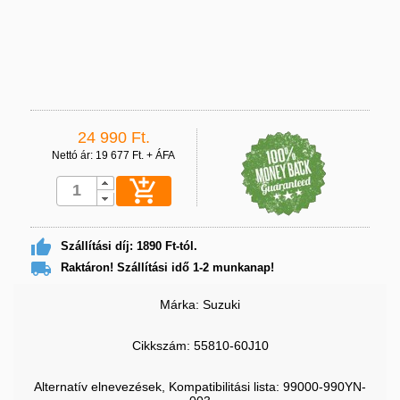
24 990 Ft.
Nettó ár: 19 677 Ft. + ÁFA


Szállítási díj: 1890 Ft-tól.

Raktáron! Szállítási idő 1-2 munkanap!
Márka: Suzuki
Cikkszám: 55810-60J10
Alternatív elnevezések, Kompatibilitási lista: 99000-990YN-