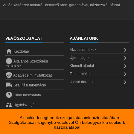
Autóalkatrészek raktárról, kedvező áron, garanciával, házhozszállítással.
VEVŐSZOLGÁLAT
AJÁNLATUNK


Akciós termékek
Kezdőlap

Újdonságok

Általános Szerződési

Feltételek
Kiemelt ajánlat


Top termékek
Adatvédelmi nyilatkozat

Utolsó darabok

Szállítási információ

Oldal használata

Ügyfélszolgálat
A cookie-k segítenek szolgáltatásaink biztosításában.
Szolgáltatásaink igénybe vételével Ön beleegyezik a cookie-k
használatába!