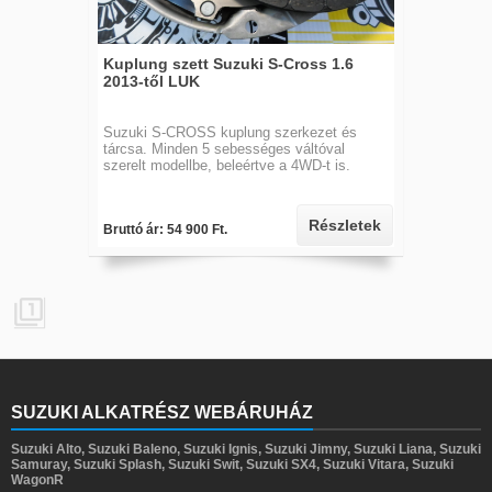
Kuplung szett Suzuki S-Cross 1.6
2013-től LUK
Suzuki S-CROSS kuplung szerkezet és
tárcsa. Minden 5 sebességes váltóval
szerelt modellbe, beleértve a 4WD-t is.
Részletek
Bruttó ár: 54 900 Ft.

SUZUKI ALKATRÉSZ WEBÁRUHÁZ
Suzuki Alto, Suzuki Baleno, Suzuki Ignis, Suzuki Jimny, Suzuki Liana, Suzuki
Samuray, Suzuki Splash, Suzuki Swit, Suzuki SX4, Suzuki Vitara, Suzuki
WagonR