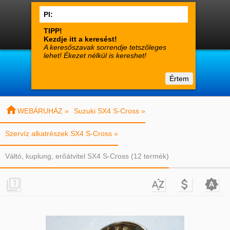




0
Termékek
Fiók
Kosár

suzuki-alkatreszek.hu
Értem
Vásárlói tájékoztató
Kapcsolat

WEBÁRUHÁZ »
Suzuki SX4 S-Cross »
Szervíz alkatrészek SX4 S-Cross »
Váltó, kuplung, erőátvitel SX4 S-Cross (12 termék)



