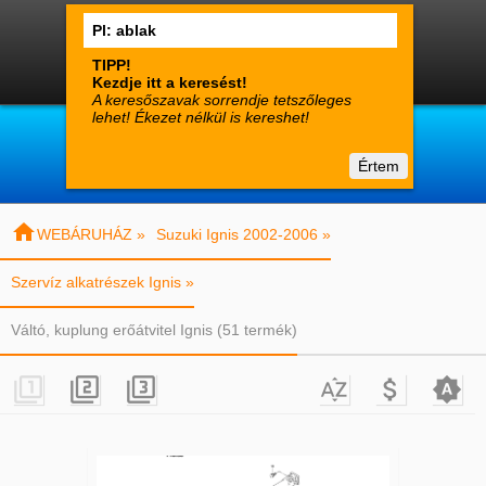




0
Termékek
Fiók
Kosár

suzuki-alkatreszek.hu
Értem
Vásárlói tájékoztató
Kapcsolat

WEBÁRUHÁZ »
Suzuki Ignis 2002-2006 »
Szervíz alkatrészek Ignis »
Váltó, kuplung erőátvitel Ignis (51 termék)





