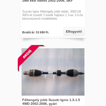
2wd kézi váltós 2002-2006, SKF
Suzuki Ignis féltengely jobb oldali, 2002-től
ABS-el szerelt 2 kerék hajtású 1.3-as 1-5-ös
benzinüzemű modellekbe.
Elfogyott!
Bruttó ár: 53 690 Ft.
Féltengely jobb Suzuki Ignis 1.3-1.5
4WD 2002-2006, gyári