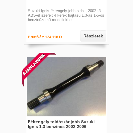
Suzuki Ignis féltengely jobb oldali, 2002-től
ABS-el szerelt 4 kerék hajtású 1.3-as 1-5-ös
benzinüzemű modellekbe.
Részletek
Bruttó ár: 124 118 Ft.
Féltengely toldószár jobb Suzuki
Ignis 1.3 benzines 2002-2006