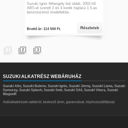
Suzuki Ignis féltengely bal oldali, 2002-től
ABS-el szerelt 2 és 4 kerék hajtású 1.5-as
benzinüzemű modellekbe.
Részletek
Bruttó ár: 114 500 Ft.



SUZUKI ALKATRÉSZ WEBÁRUHÁZ
Suzuki Alto, Suzuki Baleno, Suzuki Ignis, Suzuki Jimny, Suzuki Liana, Suzuki
Samuray, Suzuki Splash, Suzuki Swit, Suzuki SX4, Suzuki Vitara, Suzuki
WagonR
Autóalkatrészek raktárról, kedvező áron, garanciával, házhozszállítással.