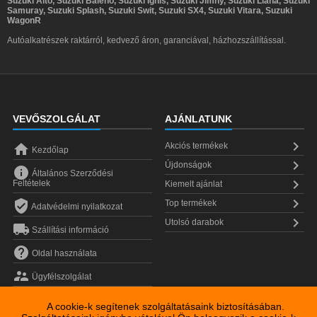
Suzuki Alto, Suzuki Baleno, Suzuki Ignis, Suzuki Jimny, Suzuki Liana, Suzuki
Samuray, Suzuki Splash, Suzuki Swit, Suzuki SX4, Suzuki Vitara, Suzuki
WagonR
Autóalkatrészek raktárról, kedvező áron, garanciával, házhozszállítással.
VEVŐSZOLGÁLAT
AJÁNLATUNK


Akciós termékek
Kezdőlap

Újdonságok

Általános Szerződési

Feltételek
Kiemelt ajánlat


Top termékek
Adatvédelmi nyilatkozat

Utolsó darabok

Szállítási információ

Oldal használata

Ügyfélszolgálat
A cookie-k segítenek szolgáltatásaink biztosításában.