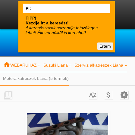




0
Termékek
Fiók
Kosár

suzuki-alkatreszek.hu
Értem
Vásárlói tájékoztató
Kapcsolat

WEBÁRUHÁZ »
Suzuki Liana »
Szervíz alkatrészek Liana »
Motoralkatrészek Liana (5 termék)



