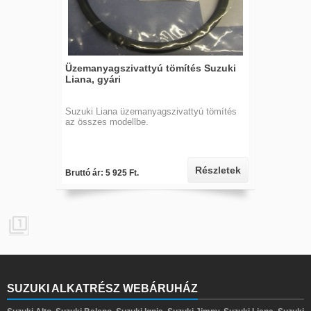
Üzemanyagszivattyú tömítés Suzuki
Liana, gyári
Suzuki Liana üzemanyagszivattyú tömítés
az összes modellbe.
Részletek
Bruttó ár: 5 925 Ft.

SUZUKI ALKATRÉSZ WEBÁRUHÁZ