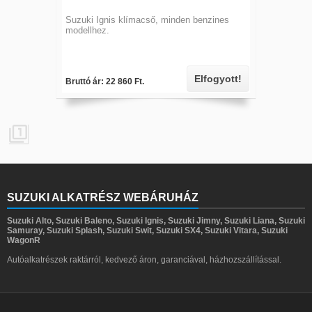
Suzuki Ignis klímacső, minden benzines
modellhez.
Elfogyott!
Bruttó ár: 22 860 Ft.

SUZUKI ALKATRÉSZ WEBÁRUHÁZ
Suzuki Alto, Suzuki Baleno, Suzuki Ignis, Suzuki Jimny, Suzuki Liana, Suzuki
Samuray, Suzuki Splash, Suzuki Swit, Suzuki SX4, Suzuki Vitara, Suzuki
WagonR
Autóalkatrészek raktárról, kedvező áron, garanciával, házhozszállítással.