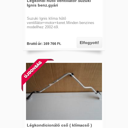
Légkondi hűtő ventillátor Suzuki
Ignis benz.gyári
Suzuki Ignis klíma hűtő
ventillátor+motor+keret.Minden benzines
modellhez 2002-től.
Elfogyott!
Bruttó ár: 169 766 Ft.
Légkondicionáló cső ( klímacső )