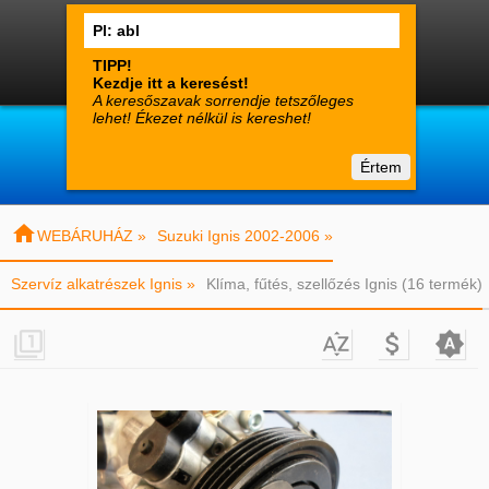




0
Termékek
Fiók
Kosár

suzuki-alkatreszek.hu
Értem
Vásárlói tájékoztató
Kapcsolat

WEBÁRUHÁZ »
Suzuki Ignis 2002-2006 »
Szervíz alkatrészek Ignis »
Klíma, fűtés, szellőzés Ignis (16 termék)



