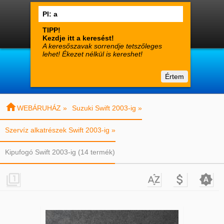




0
Termékek
Fiók
Kosár

suzuki-alkatreszek.hu
Értem
Vásárlói tájékoztató
Kapcsolat

WEBÁRUHÁZ »
Suzuki Swift 2003-ig »
Szervíz alkatrészek Swift 2003-ig »
Kipufogó Swift 2003-ig (14 termék)



