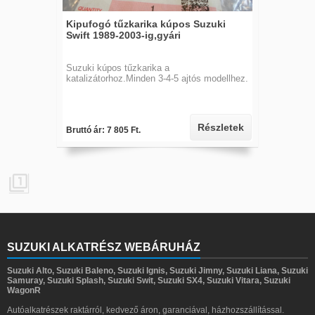
Kipufogó tűzkarika kúpos Suzuki
Swift 1989-2003-ig,gyári
Suzuki kúpos tűzkarika a
katalizátorhoz.Minden 3-4-5 ajtós modellhez.
Részletek
Bruttó ár: 7 805 Ft.

SUZUKI ALKATRÉSZ WEBÁRUHÁZ
Suzuki Alto, Suzuki Baleno, Suzuki Ignis, Suzuki Jimny, Suzuki Liana, Suzuki
Samuray, Suzuki Splash, Suzuki Swit, Suzuki SX4, Suzuki Vitara, Suzuki
WagonR
Autóalkatrészek raktárról, kedvező áron, garanciával, házhozszállítással.