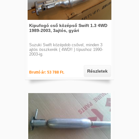
Kipufogó cső középső Swift 1.3 4WD
1989-2003, 3ajtós, gyári
Suzuki Swift középdob csővel, minden 3
ajtós összkerék ( 4WD!! ) típushoz 1990-
2003-ig.
Részletek
Bruttó ár: 53 788 Ft.