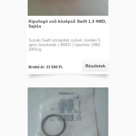
Kipufogó cső középső Swift 1.3 4WD,
5ajtós
Suzuki Swift középdob csővel, minden 5
ajtós összkerék ( 4WD!! ) típushoz 1990-
2003-ig.
Részletek
Bruttó ár: 33 590 Ft.