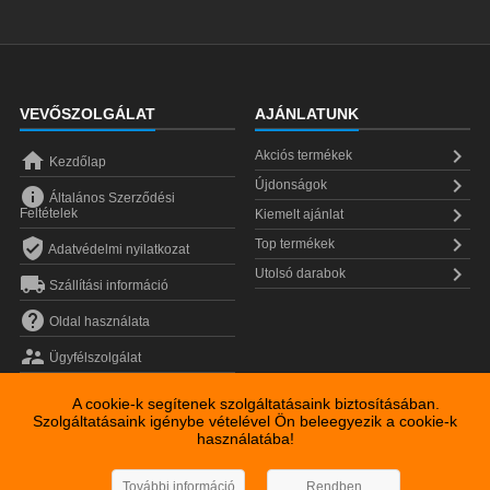
VEVŐSZOLGÁLAT
AJÁNLATUNK


Akciós termékek
Kezdőlap

Újdonságok

Általános Szerződési

Feltételek
Kiemelt ajánlat


Top termékek
Adatvédelmi nyilatkozat

Utolsó darabok

Szállítási információ

Oldal használata

Ügyfélszolgálat
A cookie-k segítenek szolgáltatásaink biztosításában.
Szolgáltatásaink igénybe vételével Ön beleegyezik a cookie-k
használatába!
Copyright © 2026
Sonkoly János EV.
További információ
Rendben