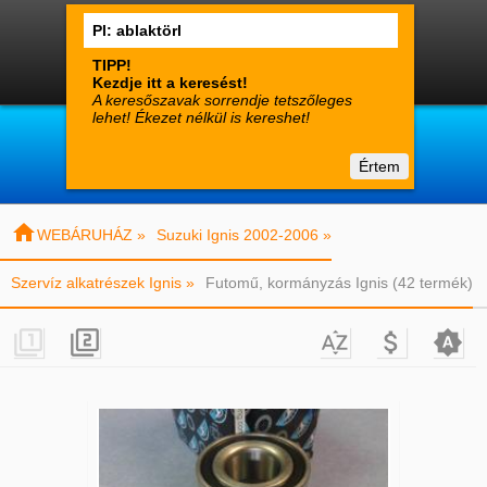




0
Termékek
Fiók
Kosár

suzuki-alkatreszek.hu
Értem
Vásárlói tájékoztató
Kapcsolat

WEBÁRUHÁZ »
Suzuki Ignis 2002-2006 »
Szervíz alkatrészek Ignis »
Futomű, kormányzás Ignis (42 termék)




