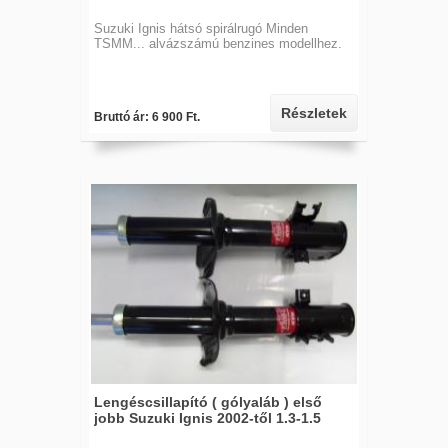
Suzuki Ignis hátsó spirálrugó Minden
TSMM... alvázszámú benzines modellhez.
Részletek
Bruttó ár: 6 900 Ft.
Lengéscsillapító ( gólyaláb ) első
jobb Suzuki Ignis 2002-től 1.3-1.5