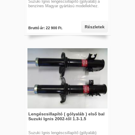
Suzuki Ignis lengéscsillapítő (gólyaláb) a
benzines Magyar gyártású modellekhez.
Részletek
Bruttó ár: 22 900 Ft.
Lengéscsillapító ( gólyaláb ) első bal
Suzuki Ignis 2002-től 1.3-1.5
Suzuki Ignis lengéscsillapítő (gólyaláb)