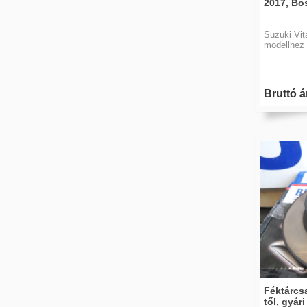
2017, Bo
Suzuki Vit
modellhez
Bruttó á
Féktárcsa
től, gyári