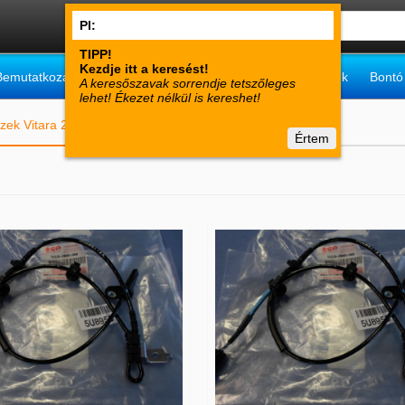
Bemutatkozás
Vásárlói tájékoztató
Műszaki információk
Bontó
zek Vitara 2015-től »
Fék Vitara 2015-től (13 termék)
Értem