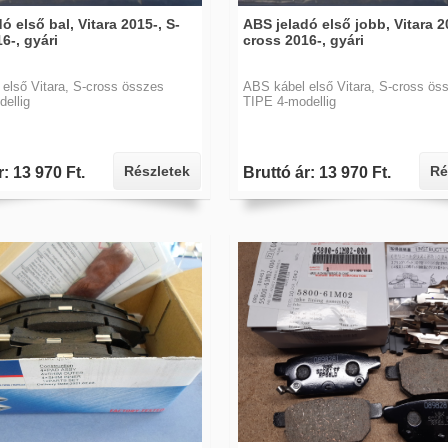
ó első bal, Vitara 2015-, S-
ABS jeladó első jobb, Vitara 2
6-, gyári
cross 2016-, gyári
első Vitara, S-cross összes
ABS kábel első Vitara, S-cross ös
ellig
TIPE 4-modellig
Részletek
Ré
r: 13 970 Ft.
Bruttó ár: 13 970 Ft.