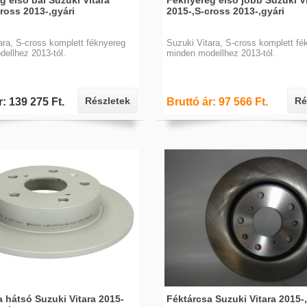
 első bal Suzuki Vitara
Féknyereg első jobb Suzuki Vi
ross 2013-,gyári
2015-,S-cross 2013-,gyári
ara, S-cross komplett féknyereg
Suzuki Vitara, S-cross komplett fé
ellhez 2013-tól.
minden modellhez 2013-tól.
Részletek
Ré
r: 139 275 Ft.
Bruttó ár: 97 566 Ft.
 hátsó Suzuki Vitara 2015-
Féktárcsa Suzuki Vitara 2015-,