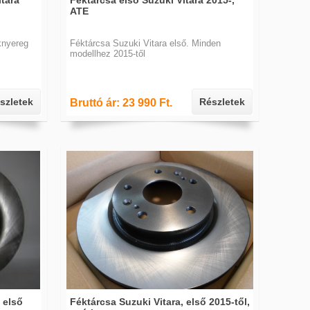
tara
Féktárcsa első Suzuki Vitara 2015-,
ATE
knyereg
Féktárcsa Suzuki Vitara első. Minden
modellhez 2015-től
szletek
Részletek
Bruttó ár: 23 990 Ft.
 első
Féktárcsa Suzuki Vitara, első 2015-től,