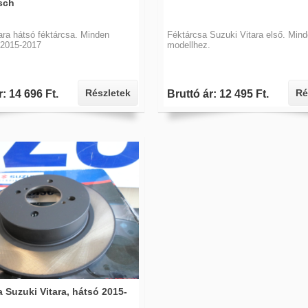
sch
ara hátsó féktárcsa. Minden
Féktárcsa Suzuki Vitara első. Min
 2015-2017
modellhez.
Részletek
Ré
r: 14 696 Ft.
Bruttó ár: 12 495 Ft.
 Suzuki Vitara, hátsó 2015-