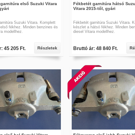
garnitúra első Suzuki Vitara
Fékbetét garnitúra hátsó Suzu
gyári
Vitara 2015-től, gyári
arnitúra Suzuki Vitara. Komplett
Fékbetét garnitúra Suzuki Vitara. 
 első fékhez. Minden benzines és
készlet a hátsó fékhez. Minden be
ara modellhez.
diesel Vitara modellhez.
Részletek
Ré
r: 45 205 Ft.
Bruttó ár: 48 840 Ft.