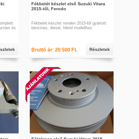
ki
Fékbetét készlet első Suzuki Vitara
2015-től, Ferodo
Komplett
Fékbetét készlet minden 2015-től gyártott
nzines és
benzines, diesel, hibrid modellhez.
szletek
Részletek
Bruttó ár: 20 500 Ft.