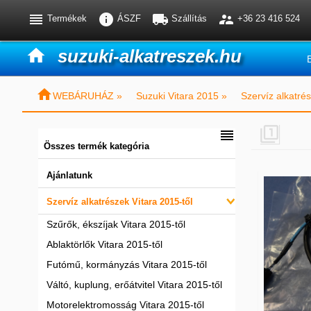




Termékek
ÁSZF
Szállítás
+36 23 416 524

suzuki-alkatreszek.hu

WEBÁRUHÁZ »
Suzuki Vitara 2015 »
Szervíz alkatrés


Összes termék kategória
Ajánlatunk
Szervíz alkatrészek Vitara 2015-től
Szűrők, ékszíjak Vitara 2015-től
Ablaktörlők Vitara 2015-től
Futómű, kormányzás Vitara 2015-től
Váltó, kuplung, erőátvitel Vitara 2015-től
Motorelektromosság Vitara 2015-től