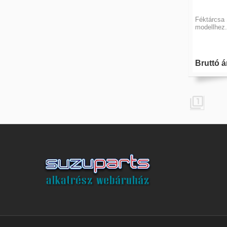
Féktárcsa 
modellhez.
Bruttó á
