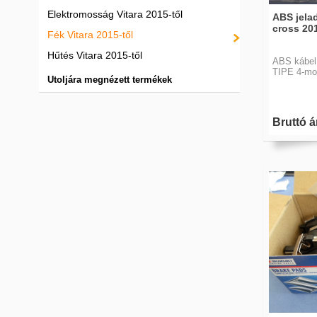
Elektromosság Vitara 2015-től
ABS jelad
cross 201
Fék Vitara 2015-től
Hűtés Vitara 2015-től
ABS kábel 
TIPE 4-mod
Utoljára megnézett termékek
Bruttó á