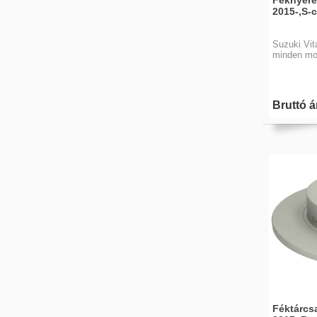
Féknyereg
2015-,S-c
Suzuki Vit
minden mod
Bruttó á
Féktárcsa