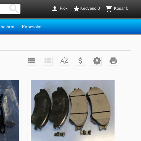




0
0
Fiók
Kedvenc
Kosár
 bejárat
Kapcsolat





