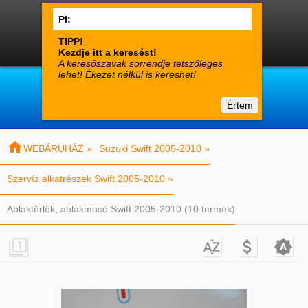




0
Termékek
Fiók
Kosár

suzuki-alkatreszek.hu
Értem
Vásárlói tájékoztató
Kapcsolat

WEBÁRUHÁZ »
Suzuki Swift 2005-2010 »
Szervíz alkatrészek Swift 2005-2010 »
Ablaktörlők, ablakmosó Swift 2005-2010 (10 termék)



