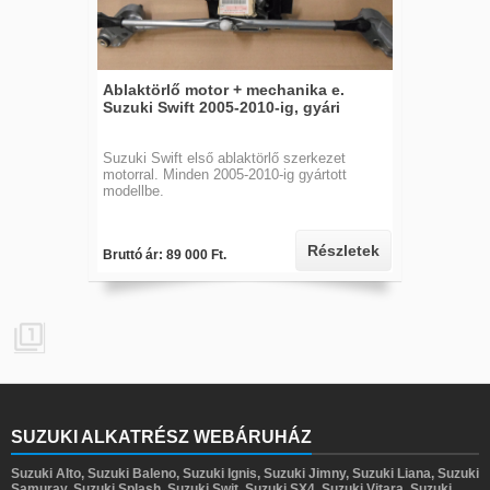
Ablaktörlő motor + mechanika e.
Suzuki Swift 2005-2010-ig, gyári
Suzuki Swift első ablaktörlő szerkezet
motorral. Minden 2005-2010-ig gyártott
modellbe.
Részletek
Bruttó ár: 89 000 Ft.

SUZUKI ALKATRÉSZ WEBÁRUHÁZ
Suzuki Alto, Suzuki Baleno, Suzuki Ignis, Suzuki Jimny, Suzuki Liana, Suzuki
Samuray, Suzuki Splash, Suzuki Swit, Suzuki SX4, Suzuki Vitara, Suzuki