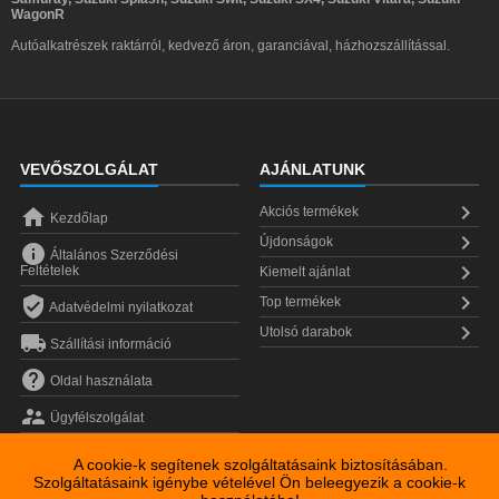
WagonR
Autóalkatrészek raktárról, kedvező áron, garanciával, házhozszállítással.
VEVŐSZOLGÁLAT
AJÁNLATUNK


Akciós termékek
Kezdőlap

Újdonságok

Általános Szerződési

Feltételek
Kiemelt ajánlat


Top termékek
Adatvédelmi nyilatkozat

Utolsó darabok

Szállítási információ

Oldal használata

Ügyfélszolgálat
A cookie-k segítenek szolgáltatásaink biztosításában.
Szolgáltatásaink igénybe vételével Ön beleegyezik a cookie-k