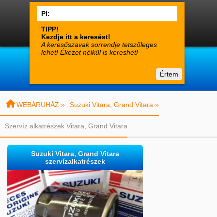




0
Termékek
Fiók
Kosár

suzuki-alkatreszek.hu
Értem
Vásárlói tájékoztató
Kapcsolat

WEBÁRUHÁZ »
Suzuki Vitara, Grand Vitara »
Szervíz alkatrészek Vitara, Grand Vitara
Suzuki Vitara, Grand Vitara
szervízalkatrészek