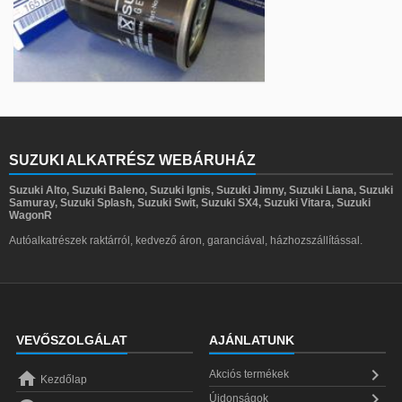
SUZUKI ALKATRÉSZ WEBÁRUHÁZ
Suzuki Alto, Suzuki Baleno, Suzuki Ignis, Suzuki Jimny, Suzuki Liana, Suzuki
Samuray, Suzuki Splash, Suzuki Swit, Suzuki SX4, Suzuki Vitara, Suzuki
WagonR
Autóalkatrészek raktárról, kedvező áron, garanciával, házhozszállítással.
VEVŐSZOLGÁLAT
AJÁNLATUNK


Akciós termékek
Kezdőlap

Újdonságok