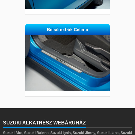
Belső extrák Celerio
SUZUKI ALKATRÉSZ WEBÁRUHÁZ
Suzuki Alto, Suzuki Baleno, Suzuki Ignis, Suzuki Jimny, Suzuki Liana, Suzuki