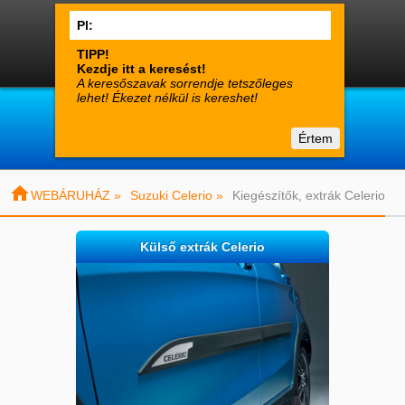




0
Termékek
Fiók
Kosár

suzuki-alkatreszek.hu
Értem
Vásárlói tájékoztató
Kapcsolat

WEBÁRUHÁZ »
Suzuki Celerio »
Kiegészítők, extrák Celerio
Külső extrák Celerio