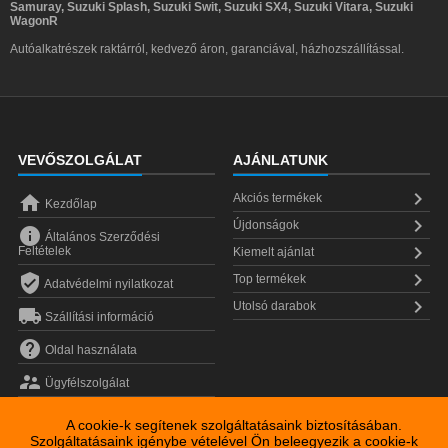
Samuray, Suzuki Splash, Suzuki Swit, Suzuki SX4, Suzuki Vitara, Suzuki
WagonR
Autóalkatrészek raktárról, kedvező áron, garanciával, házhozszállítással.
VEVŐSZOLGÁLAT
AJÁNLATUNK


Akciós termékek
Kezdőlap

Újdonságok

Általános Szerződési

Feltételek
Kiemelt ajánlat


Top termékek
Adatvédelmi nyilatkozat

Utolsó darabok

Szállítási információ

Oldal használata

Ügyfélszolgálat
A cookie-k segítenek szolgáltatásaink biztosításában.
Szolgáltatásaink igénybe vételével Ön beleegyezik a cookie-k