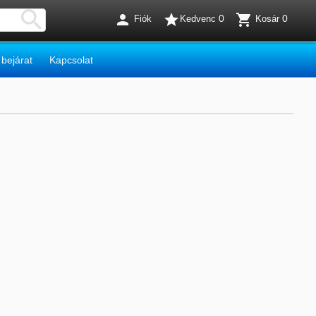




0
0
Fiók
Kedvenc
Kosár
 bejárat
Kapcsolat