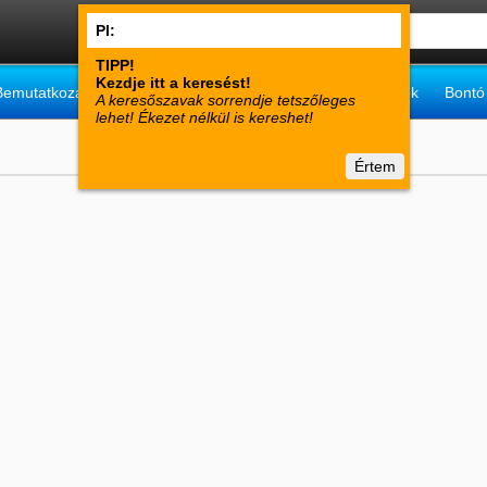
Bemutatkozás
Vásárlói tájékoztató
Műszaki információk
Bontó
Értem