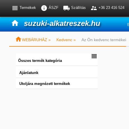




Termékek
ÁSZF
Szállítás
+36 23 416 524

suzuki-alkatreszek.hu

WEBÁRUHÁZ »
Kedvenc »
Az Ön kedvenc termékei

Összes termék kategória
Ajánlatunk
Utoljára megnézett termékek