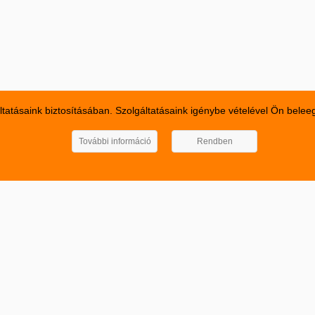
ltatásaink biztosításában. Szolgáltatásaink igénybe vételével Ön belee
További információ
Rendben
SUZUKI ALKATRÉSZ WEBÁRUHÁZ
Suzuki Alto, Suzuki Baleno, Suzuki Ignis, Suzuki Jimny, Suzuki Lia
Suzuki Vitara, Suzuki WagonR