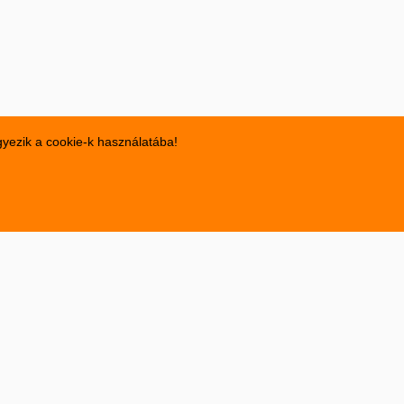
gyezik a cookie-k használatába!
na, Suzuki Samuray, Suzuki Splash, Suzuki Swit, Suzuki SX4,